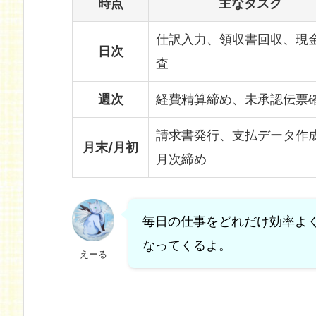
時点
主なタスク
仕訳入力、領収書回収、現
日次
査
週次
経費精算締め、未承認伝票
請求書発行、支払データ作
月末/
月初
月次締め
毎日の仕事をどれだけ効率よ
なってくるよ。
えーる