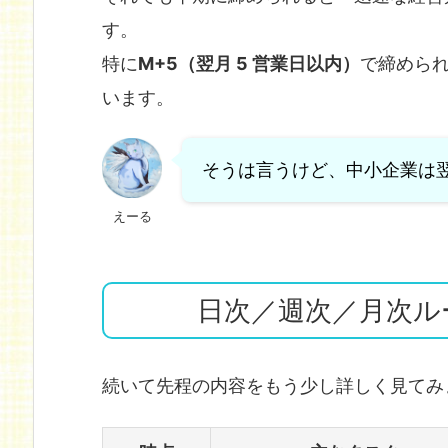
す。
特に
M+5（翌月 5 営業日以内）
で締めら
います。
そうは言うけど、中小企業は
えーる
日次／週次／月次ル
続いて先程の内容をもう少し詳しく見てみ