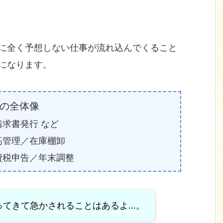
に全く予想しない仕事が流れ込んでくること
になります。
の全体像
求書発行 など
高管理／在庫棚卸
費税申告／年末調整
ってきて急かされることはあるよ…。