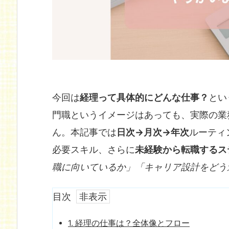
今回は
経理って具体的にどんな仕事？
とい
門職というイメージはあっても、実際の業
ん。本記事では
日次→月次→年次
ルーティ
必要スキル、さらに
未経験から転職するス
職に向いているか」「キャリア設計をどう
目次
1.
経理の仕事は？全体像とフロー