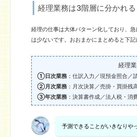
経理業務は3階層に分かれる
経理の仕事は大体パターン化しており、急
は少ないです。おおまかにまとめると下記
経理業
①日次業務
：仕訳入力／現預金照合／請
②月次業務
：月次決算／売掛・買掛残
③年次業務
：決算書作成／法人税・消
予測できることがいきなりや