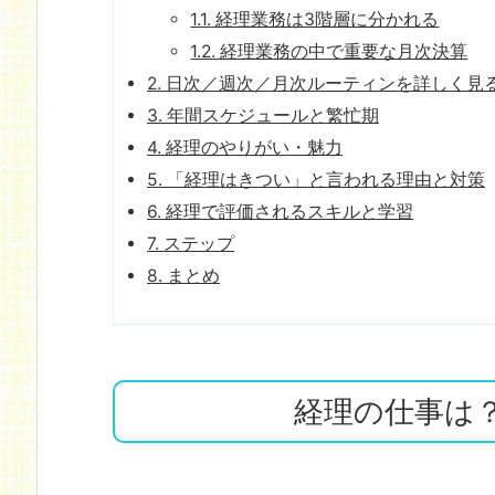
1.1.
経理業務は3階層に分かれる
1.2.
経理業務の中で重要な月次決算
2.
日次／週次／月次ルーティンを詳しく見
3.
年間スケジュールと繁忙期
4.
経理のやりがい・魅力
5.
「経理はきつい」と言われる理由と対策
6.
経理で評価されるスキルと学習
7.
ステップ
8.
まとめ
経理の仕事は