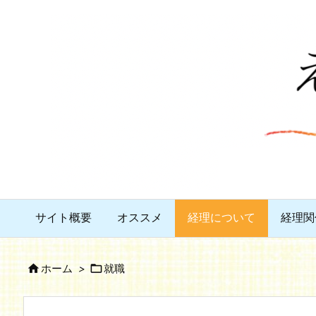
サイト概要
オススメ
経理について
経理関


ホーム
>
就職